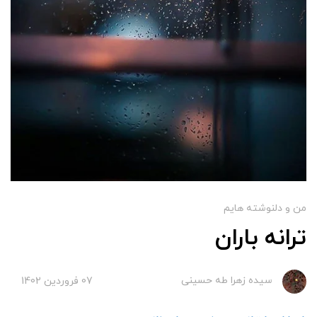
من و دلنوشته هایم
ترانه باران
سیده زهرا طه حسینی
07 فروردین 1402