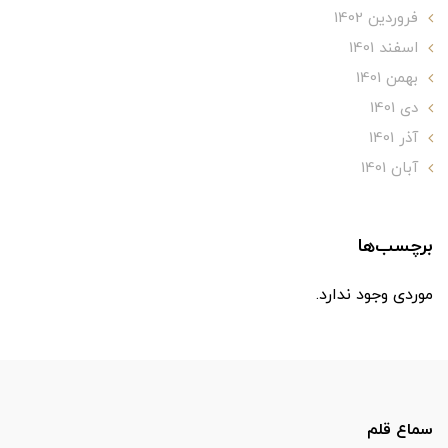
فروردین 1402
اسفند 1401
بهمن 1401
دی 1401
آذر 1401
آبان 1401
برچسب‌ها
موردی وجود ندارد.
سماع قلم