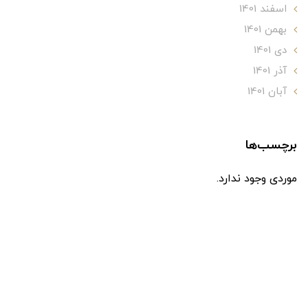
اسفند 1401
بهمن 1401
دی 1401
آذر 1401
آبان 1401
برچسب‌ها
موردی وجود ندارد.