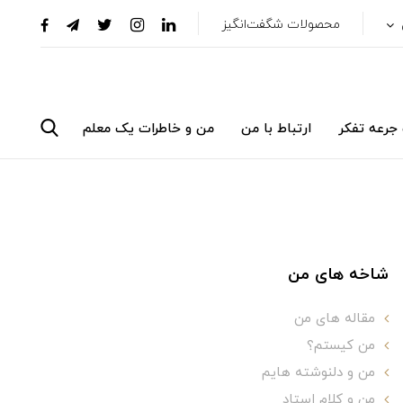
محصولات شگفت‌انگیز
جرعه تفکر
ارتباط با من
من و خاطرات یک معلم
شاخه های من
مقاله های من
من کیستم؟
من و دلنوشته هایم
من و کلام استاد