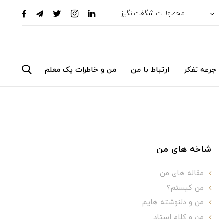
محصولات شگفت‌انگیز
جرعه تفکر
ارتباط با من
من و خاطرات یک معلم
شاخه های من
مقاله های من
من کیستم؟
من و دلنوشته هایم
من و کلام استاد