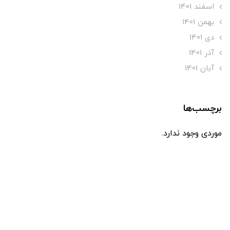
اسفند 1401
بهمن 1401
دی 1401
آذر 1401
آبان 1401
برچسب‌ها
موردی وجود ندارد.