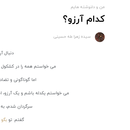
من و دلنوشته هایم
کدام آرزو؟
سیده زهرا طه حسینی
دنبال آر
می خواستم همه را در کشکول د
اما گوناگونی و تضاد 
می خواستم یکدله باشم و یک آرزو، ام
سرگردان شدم، به 
گفتم: تو
بگو 