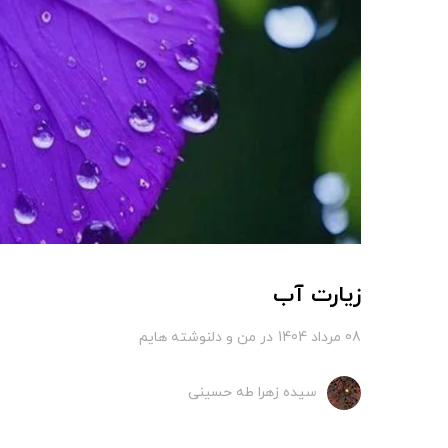
زیارت آب
08 مرداد 1404
در
من و دلنوشته هایم
سیده زهرا طه حسینی