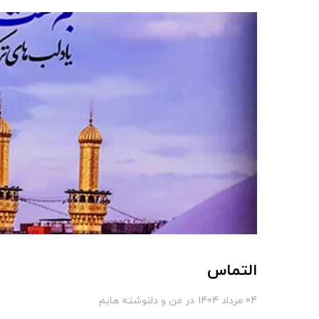
التماس
04 مرداد 1404
در
من و دلنوشته هایم