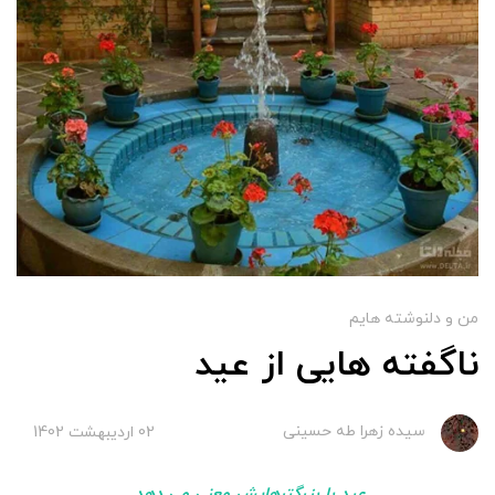
من و دلنوشته هایم
ناگفته هایی از عید
سیده زهرا طه حسینی
02 ارديبهشت 1402
عید با بزرگترهایش معنی می دهد.