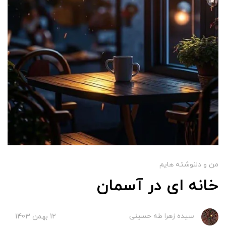
من و دلنوشته هایم
خانه ای در آسمان
سیده زهرا طه حسینی
12 بهمن 1403