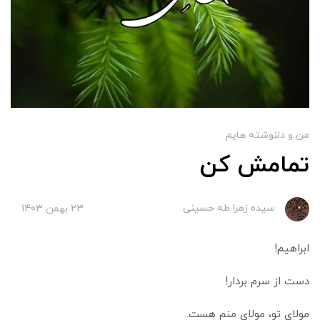
من و دلنوشته هایم
تمامش کن
سیده زهرا طه حسینی
23 بهمن 1403
ابراهیم!
دست از سرم بردار!
مولای تو، مولای منم هست.