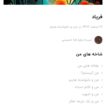
فریاد
21 اسفند 1402
در
من و دلنوشته هایم
سیده زهرا طه حسینی
شاخه های من
مقاله های من
من کیستم؟
من و دلنوشته هایم
من و کلام استاد
من و شهید
من و یک جرعه تفکر