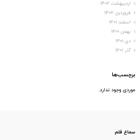
ارديبهشت 1402
فروردین 1402
اسفند 1401
بهمن 1401
دی 1401
آذر 1401
برچسب‌ها
موردی وجود ندارد.
سماع قلم