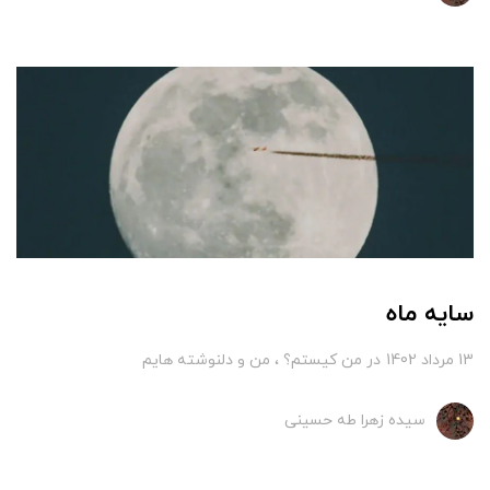
سایه ماه
13 مرداد 1402
در
من کیستم؟
من و دلنوشته هایم
سیده زهرا طه حسینی