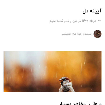
آیینه دل
30 مرداد 1402
در
من و دلنوشته هایم
سیده زهرا طه حسینی
پرواز را بخاطر بسپار