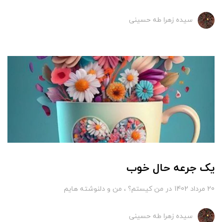
سیده زهرا طه حسینی
یک جرعه حال خوب
20 مرداد 1402
در
من کیستم؟
من و دلنوشته هایم
سیده زهرا طه حسینی