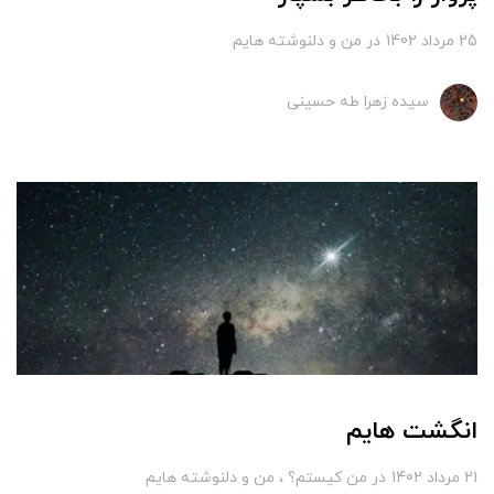
25 مرداد 1402
در
من و دلنوشته هایم
سیده زهرا طه حسینی
انگشت هایم
21 مرداد 1402
در
من کیستم؟
من و دلنوشته هایم