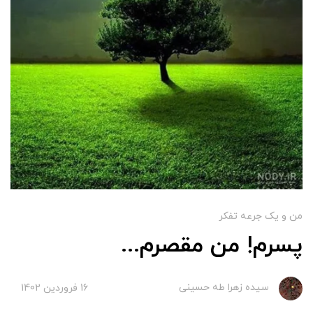
من و یک جرعه تفکر
پسرم! من مقصرم...
سیده زهرا طه حسینی
16 فروردین 1402