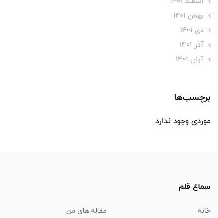
اسفند 1401
بهمن 1401
دی 1401
آذر 1401
آبان 1401
برچسب‌ها
موردی وجود ندارد.
سماع قلم
خانه
مقاله های من