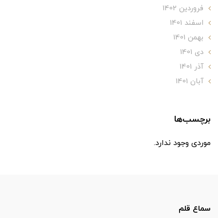
فروردین 1402
اسفند 1401
بهمن 1401
دی 1401
آذر 1401
آبان 1401
برچسب‌ها
موردی وجود ندارد.
سماع قلم