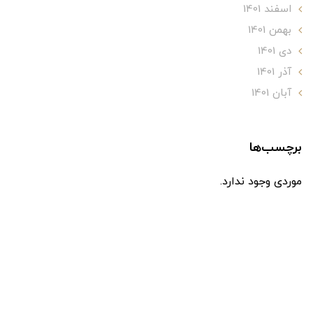
اسفند 1401
بهمن 1401
دی 1401
آذر 1401
آبان 1401
برچسب‌ها
موردی وجود ندارد.