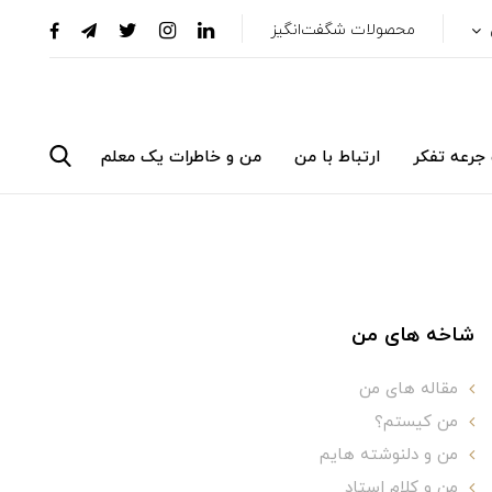
محصولات شگفت‌انگیز
جرعه تفکر
ارتباط با من
من و خاطرات یک معلم
شاخه های من
مقاله های من
من کیستم؟
من و دلنوشته هایم
من و کلام استاد