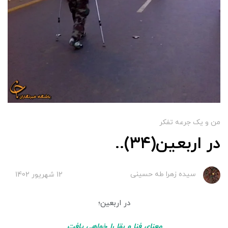
من و یک جرعه تفکر
در اربعین(۳۴)..
سیده زهرا طه حسینی
12 شهریور 1402
در اربعین؛
معنای فنا و بقا را خواهی یافت
.