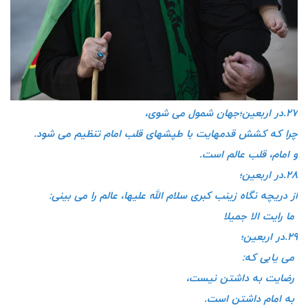
۲۷.در اربعین؛جهان شمول می شوی،
چرا که کشش قدمهایت با طپشهای قلب امام تنظیم می شود.
و امام، قلب عالم است.
۲۸.در اربعین؛
از دریچه نگاه زینب کبری سلام الله علیها، عالم را می بینی:
ما رایت الا جمیلا
۲۹.در اربعین؛
می یابی که:
رضایت به داشتن نیست،
به امام داشتن است.