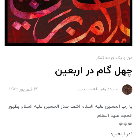
من و یک جرعه تفکر
چهل گام در اربعین
سیده زهرا طه حسینی
14 شهریور 1402
یا رب الحسین علیه السلام اشف صدر الحسین علیه السلام بظهور
الحجه علیه السلام
🌹🌹🌹
۱.در اربعین؛