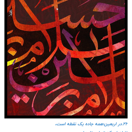
۲۲.در اربعین؛همه جاده یک نقطه است،