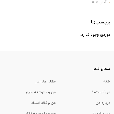
آبان 1401
برچسب‌ها
موردی وجود ندارد.
سماع قلم
خانه
مقاله های من
من کیستم؟
من و دلنوشته هایم
درباره من
من و کلام استاد
من و شهید
من و یک جرعه تفکر