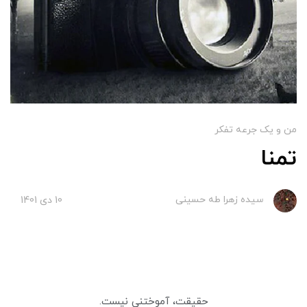
من و یک جرعه تفکر
تمنا
سیده زهرا طه حسینی
10 دی 1401
حقیقت، آموختنی نیست.