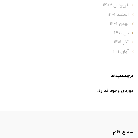
فروردین 1402
اسفند 1401
بهمن 1401
دی 1401
آذر 1401
آبان 1401
برچسب‌ها
موردی وجود ندارد.
سماع قلم