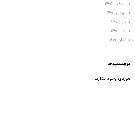
اسفند 1401
بهمن 1401
دی 1401
آذر 1401
آبان 1401
برچسب‌ها
موردی وجود ندارد.