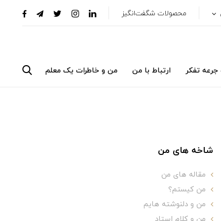
محصولات شگفت‌انگیز
جرعه تفکر
ارتباط با من
من و خاطرات یک معلم
شاخه های من
مقاله های من
من کیستم؟
من و دلنوشته هایم
من و کلام استاد