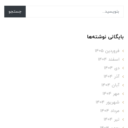
جستجو
بایگانی نوشته‌ها
فروردین 1405
اسفند 1404
دی 1404
آذر 1404
آبان 1404
مهر 1404
شهریور 1404
مرداد 1404
تير 1404