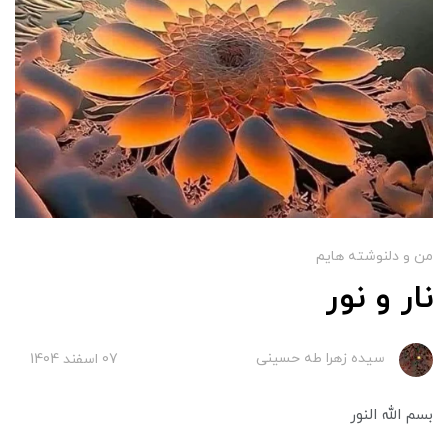
من و دلنوشته هایم
نار و نور
سیده زهرا طه حسینی
07 اسفند 1404
بسم الله النور