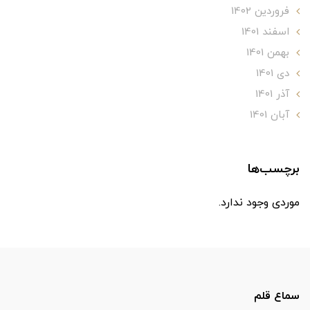
فروردین 1402
اسفند 1401
بهمن 1401
دی 1401
آذر 1401
آبان 1401
برچسب‌ها
موردی وجود ندارد.
سماع قلم