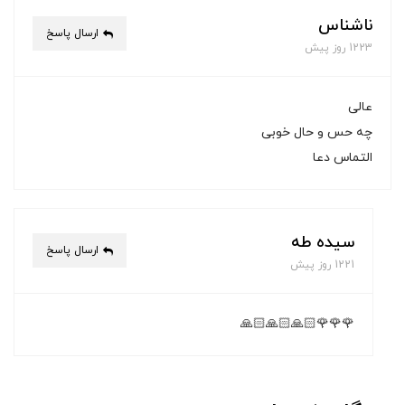
ناشناس
ارسال پاسخ
1223 روز پیش
عالی
چه حس و حال خوبی
التماس دعا
سیده طه
ارسال پاسخ
1221 روز پیش
🌹🌹🌹🙏🏻🙏🏻🙏🏻