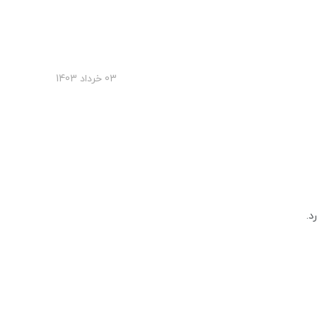
03 خرداد 1403
د.