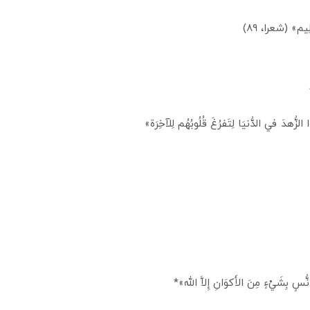
ِيم» (شعرا، ٨٩)
لزُّهدَ في الدُّنيَا لِتَفرُغَ قُلُوبُهُم لِلآخِرَة»
ُسٍ بِشَيْءٍ مِنَ الأَكوَانِ إِلاَّ الله»*