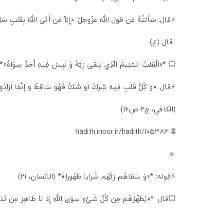
⚡قال: سَأَلتُهُ عَن قول الله عزّوجلّ: «إِلاّٰ مَن أَتَى اللهَ بِقَلبٍ سَل
-قال (ع):
💥 *«اَلْقَلبُ السَّلِيمُ اَلَّذِي يَلقَى رَبَّهُ وَ لَيسَ فِيهِ أَحَدٌ سِوَاهُ»*
⚡قال: «و كُلُّ قَلبٍ فِيهِ شِركٌ أَو شَكٌّ فَهُوَ سَاقِطٌ و إِنَّمَا أَرَادُوا ا
(الکافي، ج۲ ص۱۶)
🌐 hadith.inoor.ir/hadith/105383
🔹
⚡قوله: *«وَ سَقاهُم رَبُّهُم شَراباً طَهُورا»* (الانسان، ٢١)
💥قال: *«يُطَهِّرُهُم مِن كُلِّ شَيْءٍ سِوَى اللهِ إِذ لاَ طَاهِرَ مِن تَدَنّ