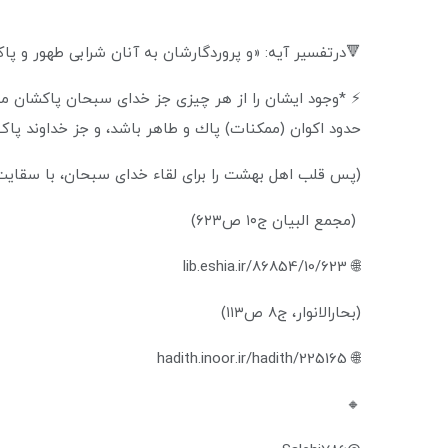
🔻درتفسير آیه: «و پروردگارشان به آنان شرابى طهور و پاک
⚡ *وجود ایشان را از هر چيزى جز خدای سبحان پاكشان می‌
حدود اکوان (ممكنات) پاك و طاهر باشد، و جز خداوند پاک‌
(پس قلب اهل بهشت را برای لقاء خدای سبحان، با سقایتِ 
(مجمع البيان ج١۰ ص۶٢٣)
🌐 lib.eshia.ir/86854/10/623
(بحارالانوار، ج۸ ص۱۱۳)
🌐 hadith.inoor.ir/hadith/225165
🔸