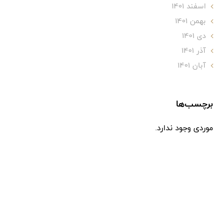
اسفند 1401
بهمن 1401
دی 1401
آذر 1401
آبان 1401
برچسب‌ها
موردی وجود ندارد.