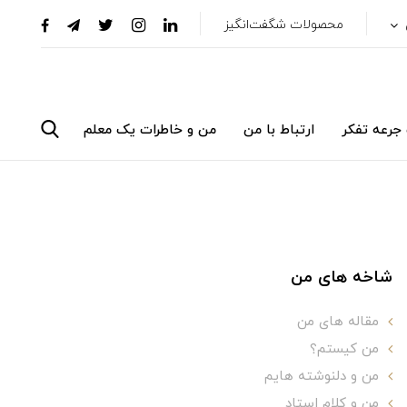
محصولات شگفت‌انگیز
جرعه تفکر
ارتباط با من
من و خاطرات یک معلم
شاخه های من
مقاله های من
من کیستم؟
من و دلنوشته هایم
من و کلام استاد