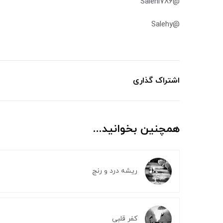
@Salehi786
@Salehy
اشتراک گذاری
همچنین بخوانید...
ریشه درد و رنج
کفر قلبی