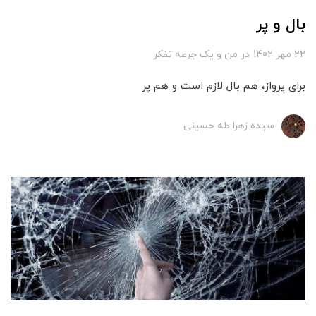
بال و پر
22 مهر 1402
در
من و یک جرعه تفکر
برای پرواز، هم بال لازم است و هم پر
سیده زهرا طه حسینی