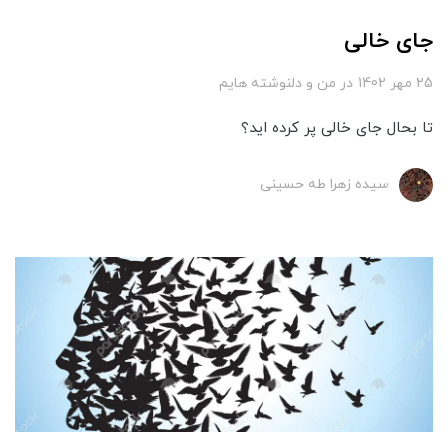
جای خالی
25 مهر 1402
در
من و دلنوشته هایم
تا بحال جای خالی پر کرده اید؟
سیده زهرا طه حسینی