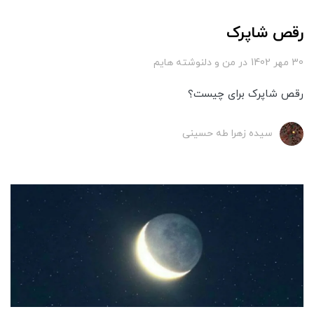
رقص شاپرک
30 مهر 1402
در
من و دلنوشته هایم
رقص شاپرک برای چیست؟
سیده زهرا طه حسینی