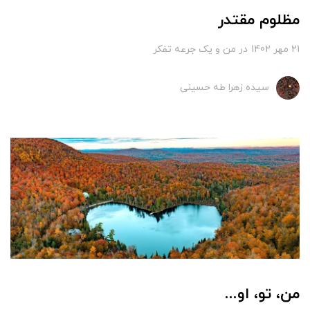
مظلوم مقتدر
21 مهر 1402
در
من و یک جرعه تفکر
سیده زهرا طه حسینی
من، تو، او...