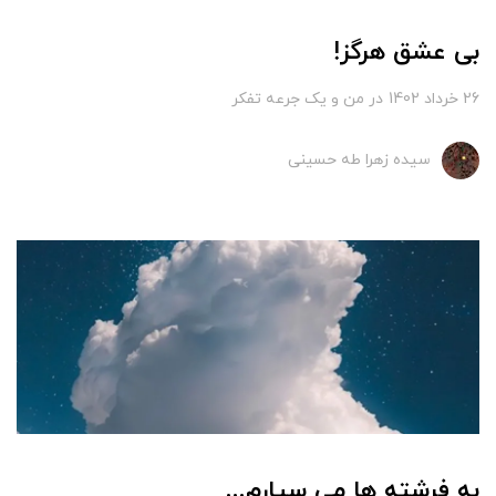
بی عشق هرگز!
26 خرداد 1402
در
من و یک جرعه تفکر
سیده زهرا طه حسینی
به فرشته ها می سپارم...