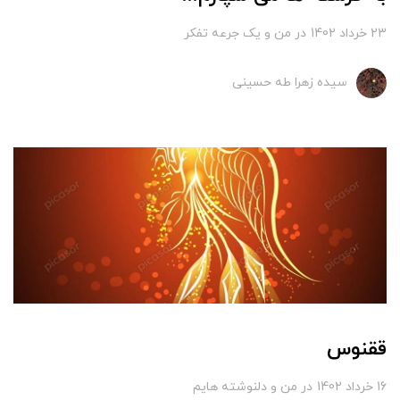
23 خرداد 1402
در
من و یک جرعه تفکر
سیده زهرا طه حسینی
ققنوس
16 خرداد 1402
در
من و دلنوشته هایم