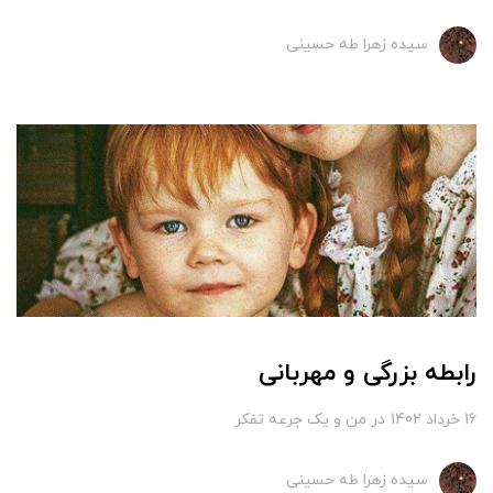
سیده زهرا طه حسینی
رابطه بزرگی و مهربانی
16 خرداد 1402
در
من و یک جرعه تفکر
سیده زهرا طه حسینی