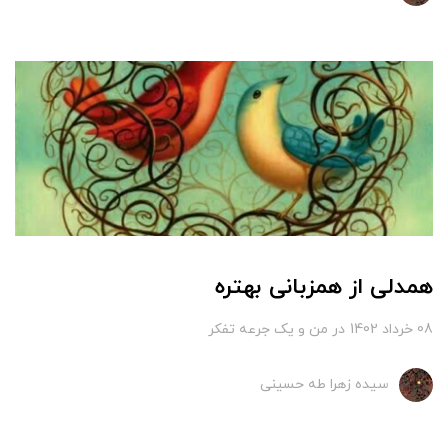
همدلی از همزبانی بهتره
08 خرداد 1402
در
من و یک جرعه تفکر
سیده زهرا طه حسینی