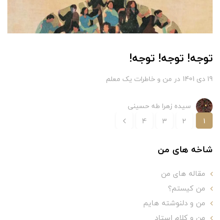
توجه! توجه! توجه!
19 دی 1401
در
من و خاطرات یک معلم
سیده زهرا طه حسینی
4
3
2
1
شاخه های من
مقاله های من
من کیستم؟
من و دلنوشته هایم
من و کلام استاد