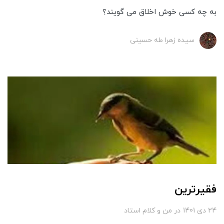
به چه کسی خوش اخلاق می گویند؟
سیده زهرا طه حسینی
فقیرترین
24 دی 1401
در
من و کلام استاد