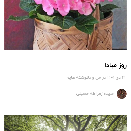
روز مبادا
22 دی 1401
در
من و دلنوشته هایم
سیده زهرا طه حسینی