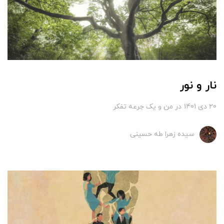
نار و نور
20 دی 1401
در
من و یک جرعه تفکر
سیده زهرا طه حسینی