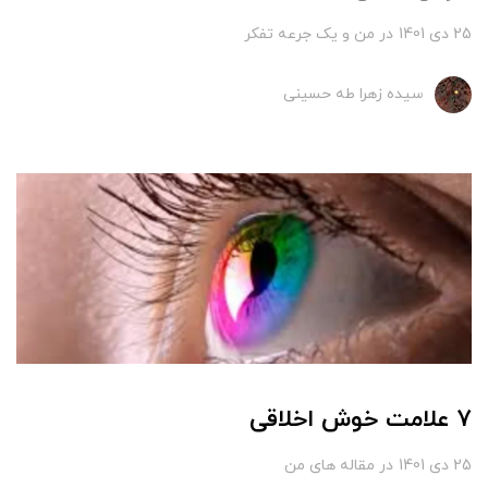
25 دی 1401
در
من و یک جرعه تفکر
سیده زهرا طه حسینی
۷ علامت خوش اخلاقی
25 دی 1401
در
مقاله های من