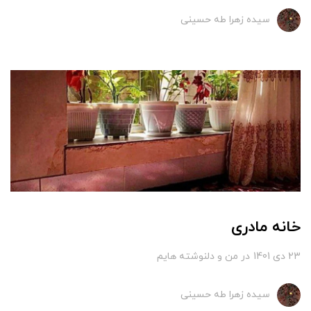
سیده زهرا طه حسینی
خانه مادری
23 دی 1401
در
من و دلنوشته هایم
سیده زهرا طه حسینی