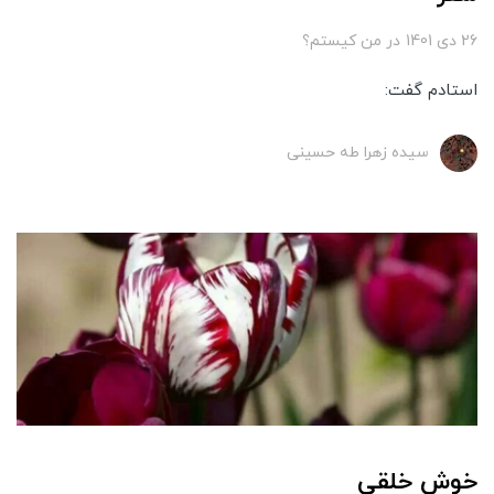
26 دی 1401
در
من کیستم؟
استادم گفت:
سیده زهرا طه حسینی
خوش خلقی