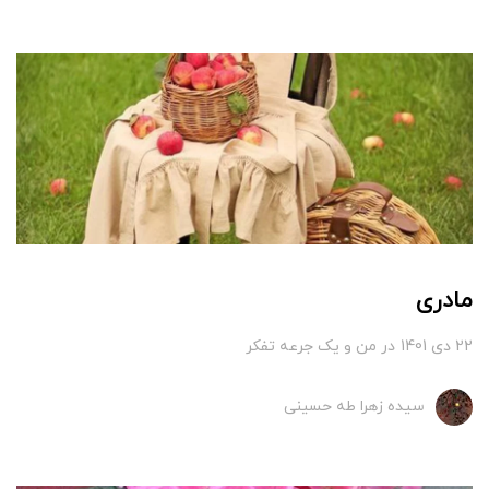
مادری
22 دی 1401
در
من و یک جرعه تفکر
سیده زهرا طه حسینی