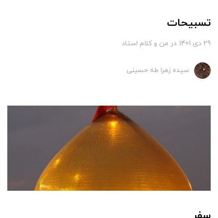
تسبیحات
29 دی 1401
در
من و کلام استاد
سیده زهرا طه حسینی
سفر