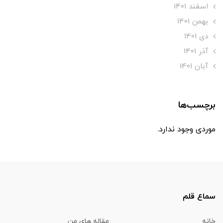
اسفند 1401
بهمن 1401
دی 1401
آذر 1401
آبان 1401
برچسب‌ها
موردی وجود ندارد.
سماع قلم
خانه
مقاله های من