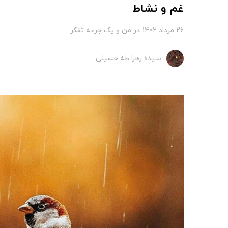
غم و نشاط
26 مرداد 1402
در
من و یک جرعه تفکر
سیده زهرا طه حسینی