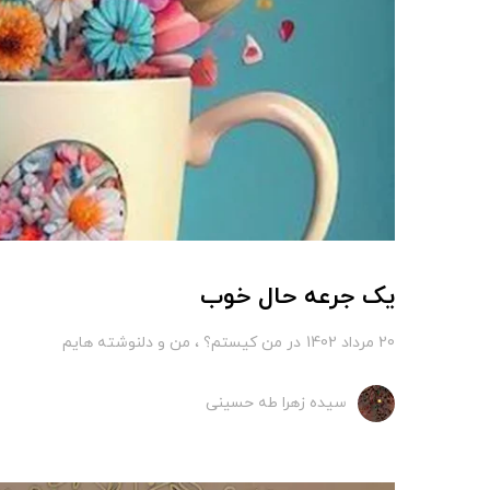
یک جرعه حال خوب
20 مرداد 1402
در
من کیستم؟
من و دلنوشته هایم
سیده زهرا طه حسینی