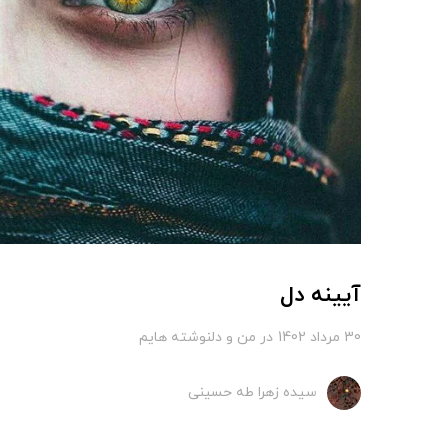
آیینه دل
30 مرداد 1402
در
من و دلنوشته هایم
سیده زهرا طه حسینی