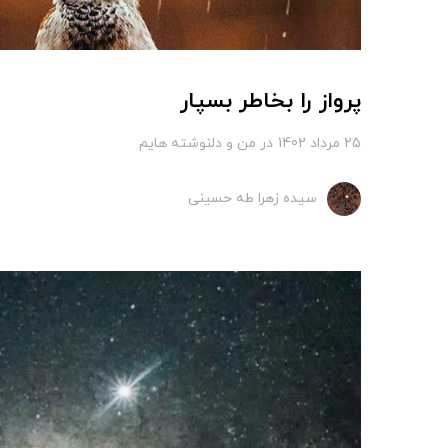
پرواز را بخاطر بسپار
25 مرداد 1402
در
من و دلنوشته هایم
سیده زهرا طه حسینی