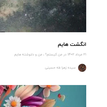
انگشت هایم
21 مرداد 1402
در
من کیستم؟
من و دلنوشته هایم
سیده زهرا طه حسینی