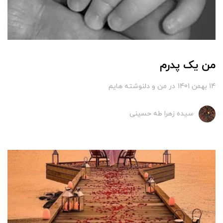
من یک پدرم
14 بهمن 1401
در
من و دلنوشته هایم
سیده زهرا طه حسینی