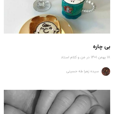
بی چاره
18 بهمن 1401
در
من و کلام استاد
سیده زهرا طه حسینی