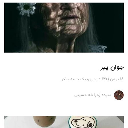
جوان پیر
18 بهمن 1401
در
من و یک جرعه تفکر
سیده زهرا طه حسینی