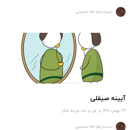
سیده زهرا طه حسینی
آیینه صیقلی
22 بهمن 1401
در
من و یک جرعه تفکر
سیده زهرا طه حسینی