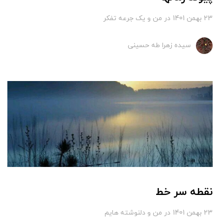
23 بهمن 1401
در
من و یک جرعه تفکر
سیده زهرا طه حسینی
نقطه سر خط
23 بهمن 1401
در
من و دلنوشته هایم