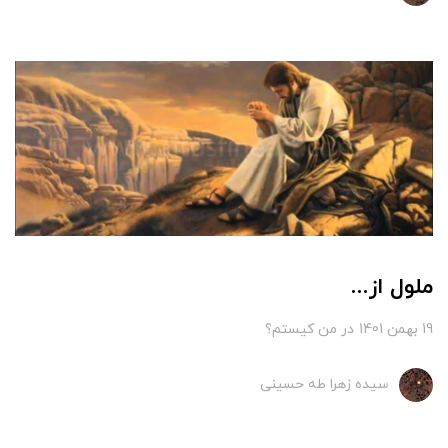
ملول از...
19 بهمن 1401
در
من کیستم؟
سیده زهرا طه حسینی