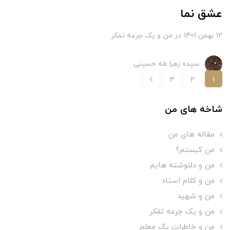
عشق نما
12 بهمن 1401
در
من و یک جرعه تفکر
سیده زهرا طه حسینی
3
2
1
شاخه های من
مقاله های من
من کیستم؟
من و دلنوشته هایم
من و کلام استاد
من و شهید
من و یک جرعه تفکر
من و خاطرات یک معلم