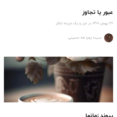
عبور یا تجاوز
26 بهمن 1401
در
من و یک جرعه تفکر
سیده زهرا طه حسینی
پیوند زمانها