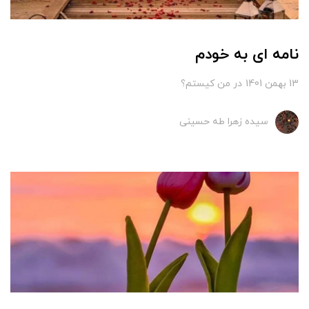
نامه ای به خودم
13 بهمن 1401
در
من کیستم؟
سیده زهرا طه حسینی